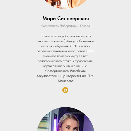
Мари Синоверская
Основатель Лаборатории Голоса
Большой опыт работы во всем, что
связано с музыкой ) Автор собственной
методики обучения. С 2017 года 7
успешных вокальных школ, более 1000
учеников по всему миру, 17 лет
педагогического стажа. Образование:
Музыкальное училище им. И.И.
Соллертинского, Витебский
государственный университет им. П.М.
Машерова