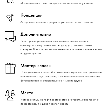
Мы занимаемся только на профессиональном оборудовании
Концепция
Авторская концепция и результат уже после первого занятия
Дополнительно
Всесторонне развиваем наших учеников: пишем песни и
аранжировки, отправляем на конкурсы, устраиваем сольные
концерты. Всегда даем нашим ученикам домашние задания в видео
и аудио формате
Мастер-классы
Наши ученики посещают бесплатные мастер-классы по различным
направлениям: сцен.движение, техническое оснащение вокалиста,
фотопозирование, раскрепощение и многие другие
Место
Уютное и стильное лофт пространство, в котором можно приятно
провести время и даже порепетировать