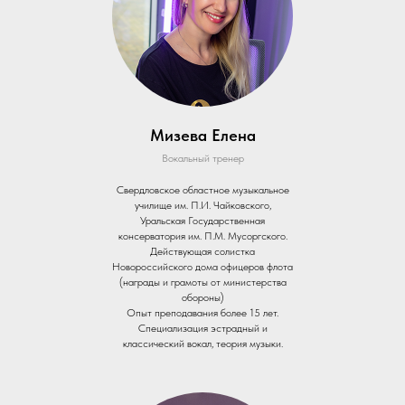
Мизева Елена
Вокальный тренер
Свердловское областное музыкальное
училище им. П.И. Чайковского,
Уральская Государственная
консерватория им. П.М. Мусоргского.
Действующая солистка
Новороссийского дома офицеров флота
(награды и грамоты от министерства
обороны)
Опыт преподавания более 15 лет.
Специализация эстрадный и
классический вокал, теория музыки.